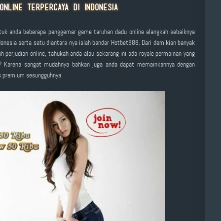
Online Terpercaya Di Indonesia
uk anda beberapa penggemar game taruhan dadu online alangkah sebaiknya
ndonesia serta satu diantara nya ialah bandar Hotbet888. Dari demikian banyak
 perjudian online, tahukah anda alau sekarang ini ada royale permainan yang
? Karena sangat mudahnya bahkan juga anda dapat memainkannya dengan
as premium sesungguhnya.