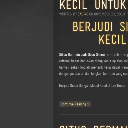
KECIL UNTUK
WRITTEN BY
CASINO
ON
NOVEMBER 23, 2018
.
BERJUDI S
KECI
Situs Bermain Judi Dadu Online
termurah merup
refferal besar dan akan dibagikan tiap-tiap 
banyak sekali hadiah menarik yang dapat ka
dengan peraturan dan langkah bermain yang suda
Berjudi Sicbo Dengan Modal Kecil Untuk Besar
Continue Reading