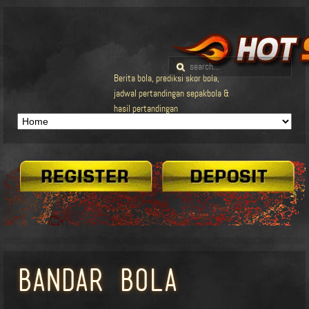
Berita bola, prediksi skor bola,
jadwal pertandingan sepakbola &
hasil pertandingan
BANDAR BOLA