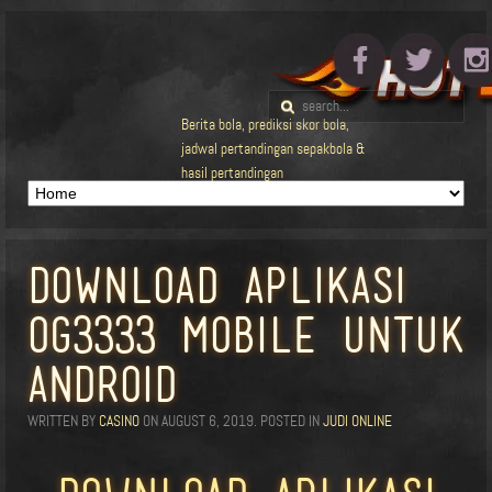
Berita bola, prediksi skor bola,
jadwal pertandingan sepakbola &
hasil pertandingan
DOWNLOAD APLIKASI
OG3333 MOBILE UNTUK
ANDROID
WRITTEN BY
CASINO
ON
AUGUST 6, 2019
. POSTED IN
JUDI ONLINE