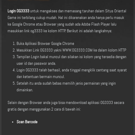
Login OG3333
untuk mengakses dan memasang taruhan dalam Situs Oriental
Game ini terbilang cukup mudah. Hal ini dikarenakan anda hanya perlu masuk
ke Google Chrome atau Browser yang sudah ada Adobe Flash Player lalu
masukkan link og3333 ke kolom HTTP. Berikut ini adalah langkahnya:
Buka Aplikasi Browser Google Chrome
Masukkan Link OG3333 yakni WWW.OG3333.COM ke dalam kolom HTTP
Tampilan Login bakal muncul dan silakan isi kolom yang tersedia dengan
user id dan passwor anda.
Login OG3333 telah berhasil, anda tinggal mengklik centang saat syarat
dan ketentuan bermain muncul.
Setelah itu anda sudah bebas memilih jenis permainan yang ingin
dimainkan.
Selain dengan Browser anda juga bisa mendownload aplikasi OG3333 secara
gratis dengan menggunakan 2 cara di bawah ini:
Scan Barcode